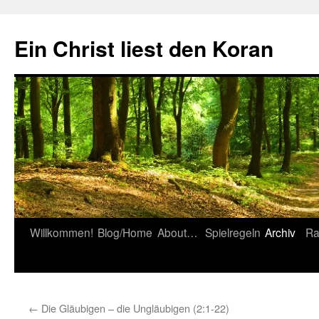
Zum
Inhalt
Ein Christ liest den Koran
springen
Willkommen!
Blog/Home
About…
Spielregeln
Archiv
Ra
←
Die Gläubigen – die Ungläubigen (2:1-22)