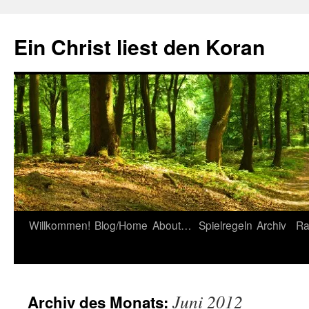
Zum
Inhalt
Ein Christ liest den Koran
springen
Willkommen!
Blog/Home
About…
Spielregeln
Archiv
Ra
Juni 2012
Archiv des Monats: