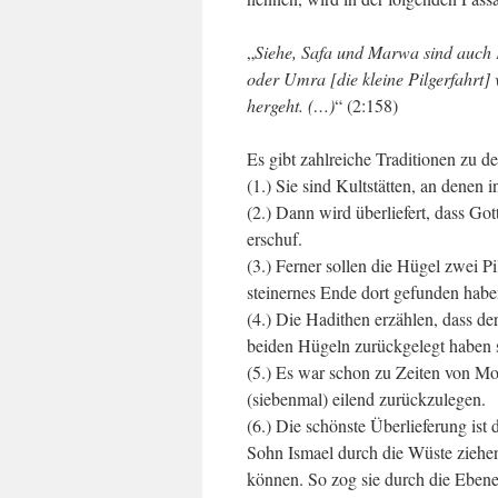
„
Siehe, Safa und Marwa sind auch K
oder Umra [die kleine Pilgerfahrt] 
hergeht. (…)
“ (2:158)
Es gibt zahlreiche Traditionen zu 
(1.) Sie sind Kultstätten, an denen 
(2.) Dann wird überliefert, dass 
erschuf.
(3.) Ferner sollen die Hügel zwei Pi
steinernes Ende dort gefunden habe
(4.) Die Hadithen erzählen, dass 
beiden Hügeln zurückgelegt haben s
(5.) Es war schon zu Zeiten von M
(siebenmal) eilend zurückzulegen.
(6.) Die schönste Überlieferung is
Sohn Ismael durch die Wüste ziehen.
können. So zog sie durch die Eben