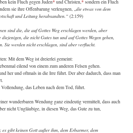
 eben kein Fluch gegen Juden
*
und Christen,
*
sondern ein Fluch
indem sie ihre Offenbarung verleugnen, „
die etwas von dem
otschaft und Leitung herabsandten.“
(2:159)
nen sind die, die auf Gottes Weg erschlagen werden, aber
e diejenigen, die nicht Gutes tun und auf Gottes Wegen gehen,
 Sie werden nicht erschlagen, sind aber verflucht.
n: Mit dem Weg ist dreierlei gemeint:
iebenmal eilend von einem zum anderen Felsen gehen.
nd her und oftmals in die Irre führt. Der aber dadurch, dass man
t.
ie Vollendung, das Leben nach dem Tod, führt.
iner wunderbaren Wendung ganz eindeutig vermittelt, dass auch
ber nicht Ungläubige, in diesen Weg, das Gute zu tun,
tt; es gibt keinen Gott außer ihm, dem Erbarmer, dem