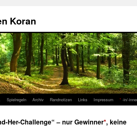
den Koran
…
Spielregeln
Archiv
Randnotizen
Links
Impressum
*
-in/-inne
nd-Her-Challenge“ – nur Gewinner
*
, keine