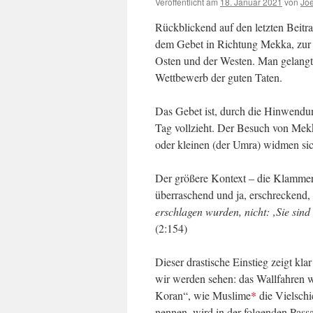
Veröffentlicht am
18. Januar 2021
von
Jo
Rückblickend auf den letzten Beitr
dem Gebet in Richtung Mekka, zur K
Osten und der Westen. Man gelangt
Wettbewerb der guten Taten.
Das Gebet ist, durch die Hinwendu
Tag vollzieht. Der Besuch von Mekka
oder kleinen (der Umra) widmen sic
Der größere Kontext – die Klammer, 
überraschend und ja, erschreckend, 
erschlagen wurden, nicht: ‚Sie sind 
(2:154)
Dieser drastische Einstieg zeigt kl
wir werden sehen: das Wallfahren 
Koran“, wie Muslime
*
die Vielschi
nennen, wird in der folgenden Passa