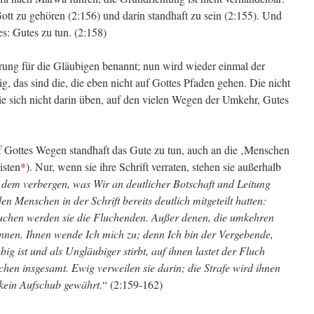
ott zu gehören (2:156) und darin standhaft zu sein (2:155). Und
es: Gutes zu tun. (2:158)
rung für die Gläubigen benannt; nun wird wieder einmal der
, das sind die, die eben nicht auf Gottes Pfaden gehen. Die nicht
die sich nicht darin üben, auf den vielen Wegen der Umkehr, Gutes
f Gottes Wegen standhaft das Gute zu tun, auch an die ‚Menschen
isten
*
). Nur, wenn sie ihre Schrift verraten, stehen sie außerhalb
n dem verbergen, was Wir an deutlicher Botschaft und Leitung
 Menschen in der Schrift bereits deutlich mitgeteilt hatten:
fluchen werden sie die Fluchenden. Außer denen, die umkehren
ennen. Ihnen wende Ich mich zu; denn Ich bin der Vergebende,
ig ist und als Ungläubiger stirbt, auf ihnen lastet der Fluch
hen insgesamt. Ewig verweilen sie darin; die Strafe wird ihnen
n kein Aufschub gewährt.
“ (2:159-162)