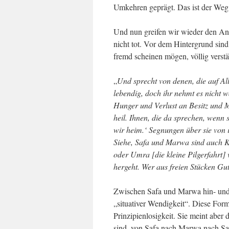
Umkehren geprägt. Das ist der Weg 
Und nun greifen wir wieder den Anf
nicht tot. Vor dem Hintergrund sind
fremd scheinen mögen, völlig verstä
„
Und sprecht von denen, die auf All
lebendig, doch ihr nehmt es nicht 
Hunger und Verlust an Besitz und 
heil. Ihnen, die da sprechen, wenn s
wir heim.‘ Segnungen über sie von i
Siehe, Safa und Marwa sind auch Ku
oder Umra [die kleine Pilgerfahrt] 
hergeht. Wer aus freien Stücken Gut
Zwischen Safa und Marwa hin- und 
„situativer Wendigkeit“. Diese For
Prinzipienlosigkeit. Sie meint abe
sind, von Safa nach Marwa nach Saf