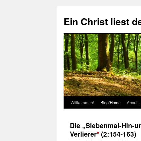
Zum
Inhalt
Ein Christ liest 
springen
Willkommen!
Blog/Home
About
Die „Siebenmal-Hin-u
Verlierer
*
(2:154-163)