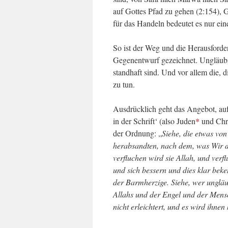
auf Gottes Pfad zu gehen (2:154), G
für das Handeln bedeutet es nur ein
So ist der Weg und die Herausforde
Gegenentwurf gezeichnet. Ungläubig
standhaft sind. Und vor allem die, 
zu tun.
Ausdrücklich geht das Angebot, au
in der Schrift‘ (also Juden
*
und Chr
der Ordnung: „
Siehe, die etwas vo
herabsandten, nach dem, was Wir den
verfluchen wird sie Allah, und ver
und sich bessern und dies klar bek
der Barmherzige. Siehe, wer ungläub
Allahs und der Engel und der Mensc
nicht erleichtert, und es wird ihne