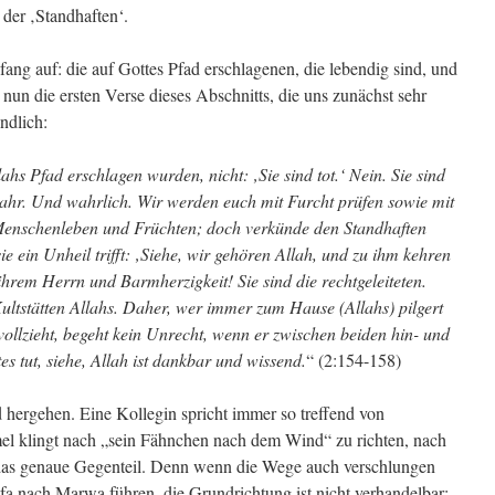
der ‚Standhaften‘.
ang auf: die auf Gottes Pfad erschlagenen, die lebendig sind, und
 nun die ersten Verse dieses Abschnitts, die uns zunächst sehr
ndlich:
ahs Pfad erschlagen wurden, nicht: ‚Sie sind tot.‘ Nein. Sie sind
wahr. Und wahrlich. Wir werden euch mit Furcht prüfen sowie mit
Menschenleben und Früchten; doch verkünde den Standhaften
ie ein Unheil trifft: ‚Siehe, wir gehören Allah, und zu ihm kehren
hrem Herrn und Barmherzigkeit! Sie sind die rechtgeleiteten.
ltstätten Allahs. Daher, wer immer zum Hause (Allahs) pilgert
vollzieht, begeht kein Unrecht, wenn er zwischen beiden hin- und
es tut, siehe, Allah ist dankbar und wissend.
“ (2:154-158)
hergehen. Eine Kollegin spricht immer so treffend von
mel klingt nach „sein Fähnchen nach dem Wind“ zu richten, nach
r das genaue Gegenteil. Denn wenn die Wege auch verschlungen
a nach Marwa führen, die Grundrichtung ist nicht verhandelbar: