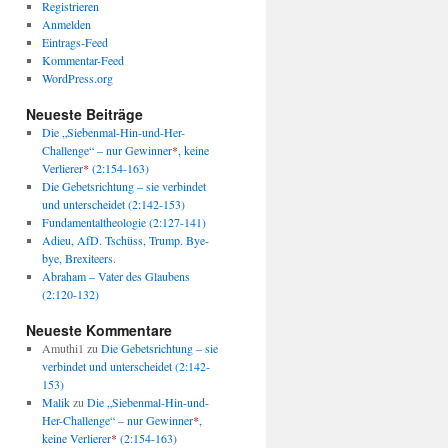
Registrieren
Anmelden
Eintrags-Feed
Kommentar-Feed
WordPress.org
Neueste Beiträge
Die „Siebenmal-Hin-und-Her-
Challenge“ – nur Gewinner
*
, keine
Verlierer
*
(2:154-163)
Die Gebetsrichtung – sie verbindet
und unterscheidet (2:142-153)
Fundamentaltheologie (2:127-141)
Adieu, AfD. Tschüss, Trump. Bye-
bye, Brexiteers.
Abraham – Vater des Glaubens
(2:120-132)
Neueste Kommentare
Amuthi1
zu
Die Gebetsrichtung – sie
verbindet und unterscheidet (2:142-
153)
Malik
zu
Die „Siebenmal-Hin-und-
Her-Challenge“ – nur Gewinner
*
,
keine Verlierer
*
(2:154-163)