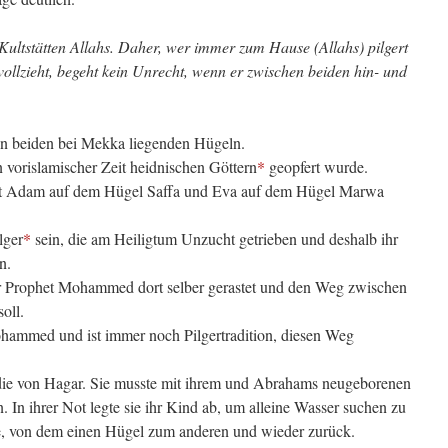
ultstätten Allahs. Daher, wer immer zum Hause (Allahs) pilgert
vollzieht, begeht kein Unrecht, wenn er zwischen beiden hin- und
den beiden bei Mekka liegenden Hügeln.
in vorislamischer Zeit heidnischen Göttern
*
geopfert wurde.
Gott Adam auf dem Hügel Saffa und Eva auf dem Hügel Marwa
lger
*
sein, die am Heiligtum Unzucht getrieben und deshalb ihr
n.
der Prophet Mohammed dort selber gerastet und den Weg zwischen
oll.
ohammed und ist immer noch Pilgertradition, diesen Weg
t die von Hagar. Sie musste mit ihrem und Abrahams neugeborenen
 In ihrer Not legte sie ihr Kind ab, um alleine Wasser suchen zu
e, von dem einen Hügel zum anderen und wieder zurück.