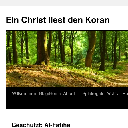
Zum
Inhalt
Ein Christ liest den Koran
springen
Willkommen!
Blog/Home
About…
Spielregeln
Archiv
Ra
Geschützt: Al-Fâtiha