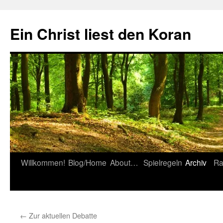
Zum
Inhalt
Ein Christ liest den Koran
springen
Willkommen!
Blog/Home
About…
Spielregeln
Archiv
Ra
←
Zur aktuellen Debatte