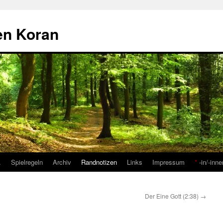
den Koran
…
Spielregeln
Archiv
Randnotizen
Links
Impressum
*
-in/-inne
Der Eine Gott (2:38)
→