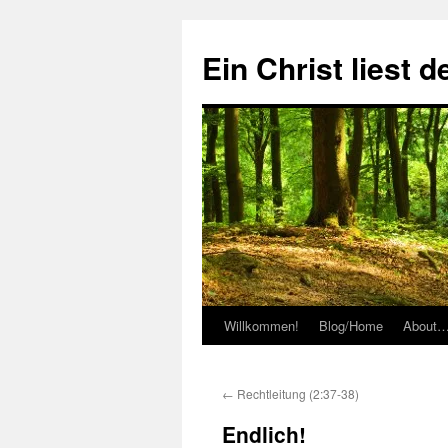
Zum
Inhalt
Ein Christ liest 
springen
Willkommen!
Blog/Home
About
←
Rechtleitung (2:37-38)
Endlich!