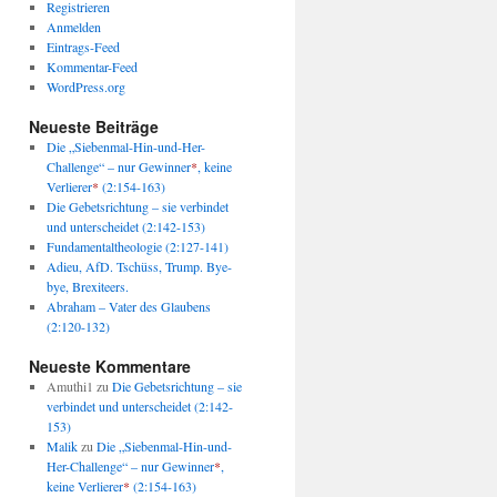
Registrieren
Anmelden
Eintrags-Feed
Kommentar-Feed
WordPress.org
Neueste Beiträge
Die „Siebenmal-Hin-und-Her-
Challenge“ – nur Gewinner
*
, keine
Verlierer
*
(2:154-163)
Die Gebetsrichtung – sie verbindet
und unterscheidet (2:142-153)
Fundamentaltheologie (2:127-141)
Adieu, AfD. Tschüss, Trump. Bye-
bye, Brexiteers.
Abraham – Vater des Glaubens
(2:120-132)
Neueste Kommentare
Amuthi1
zu
Die Gebetsrichtung – sie
verbindet und unterscheidet (2:142-
153)
Malik
zu
Die „Siebenmal-Hin-und-
Her-Challenge“ – nur Gewinner
*
,
keine Verlierer
*
(2:154-163)