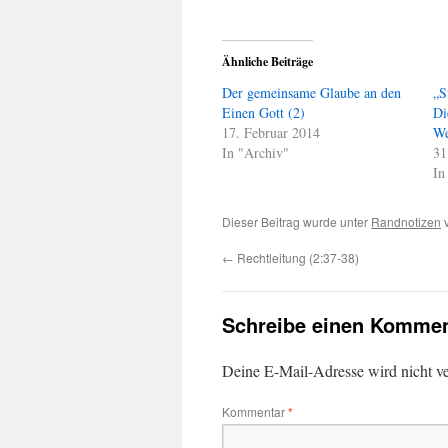
Ähnliche Beiträge
Der gemeinsame Glaube an den
„S
Einen Gott (2)
Di
17. Februar 2014
We
In "Archiv"
31
In
Dieser Beitrag wurde unter
Randnotizen
v
←
Rechtleitung (2:37-38)
Schreibe einen Kommen
Deine E-Mail-Adresse wird nicht ver
Kommentar
*