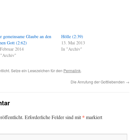
r gemeinsame Glaube an den
Hölle (2:39)
nen Gott (2:62)
13. Mai 2013
 Februar 2014
In "Archiv"
 "Archiv"
ntlicht. Setze ein Lesezeichen für den
Permalink
.
Die Anrufung der Gottliebenden
→
tar
*
öffentlicht.
Erforderliche Felder sind mit
markiert