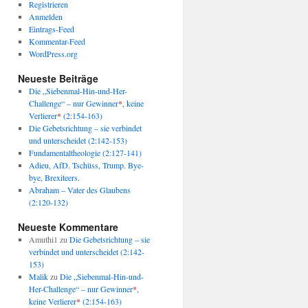
Registrieren
Anmelden
Eintrags-Feed
Kommentar-Feed
WordPress.org
Neueste Beiträge
Die „Siebenmal-Hin-und-Her-
Challenge“ – nur Gewinner
*
, keine
Verlierer
*
(2:154-163)
Die Gebetsrichtung – sie verbindet
und unterscheidet (2:142-153)
Fundamentaltheologie (2:127-141)
Adieu, AfD. Tschüss, Trump. Bye-
bye, Brexiteers.
Abraham – Vater des Glaubens
(2:120-132)
Neueste Kommentare
Amuthi1
zu
Die Gebetsrichtung – sie
verbindet und unterscheidet (2:142-
153)
Malik
zu
Die „Siebenmal-Hin-und-
Her-Challenge“ – nur Gewinner
*
,
keine Verlierer
*
(2:154-163)