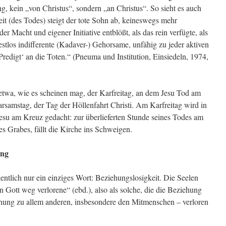
ng, kein „von Christus“, sondern „an Christus“. So sieht es auch
eit (des Todes) steigt der tote Sohn ab, keineswegs mehr
r Macht und eigener Initiative entblößt, als das rein verfügte, als
restlos indifferente (Kadaver-) Gehorsame, unfähig zu jeder aktiven
 ‚Predigt‘ an die Toten.“ (Pneuma und Institution, Einsiedeln, 1974,
 etwa, wie es scheinen mag, der Karfreitag, an dem Jesu Tod am
rsamstag, der Tag der Höllenfahrt Christi. Am Karfreitag wird in
Jesu am Kreuz gedacht: zur überlieferten Stunde seines Todes am
 Grabes, fällt die Kirche ins Schweigen.
ung
gentlich nur ein einziges Wort: Beziehungslosigkeit. Die Seelen
on Gott weg verlorene“ (ebd.), also als solche, die die Beziehung
ehung zu allem anderen, insbesondere den Mitmenschen – verloren