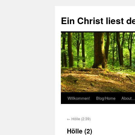
Zum
Inhalt
Ein Christ liest 
springen
Willkommen!
Blog/Home
About
←
Hölle (2:39)
Hölle (2)