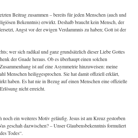
 letzten Beitrag zusammen – bereits für jeden Menschen (auch und
ligiösen Bekenntnis) erwirkt. Deshalb braucht kein Mensch, der
dersetzt, Angst vor der ewigen Verdammnis zu haben; Gott ist der
ts; wer sich radikal und ganz grundsätzlich dieser Liebe Gottes
schenk der Gnade heraus. Ob es überhaupt einen solchen
em Zusammenhang ist auf eine Asymmetrie hinzuweisen: meine
hl Menschen heiliggesprochen. Sie hat damit offiziell erklärt,
irkt haben. Es hat nie in Bezug auf einen Menschen eine offizielle
Erlösung nicht erreicht.
ch noch ein weiteres Motiv geläufig. Jesus ist am Kreuz gestorben
 Was geschah dazwischen? – Unser Glaubensbekenntnis formuliert
 des Todes“.