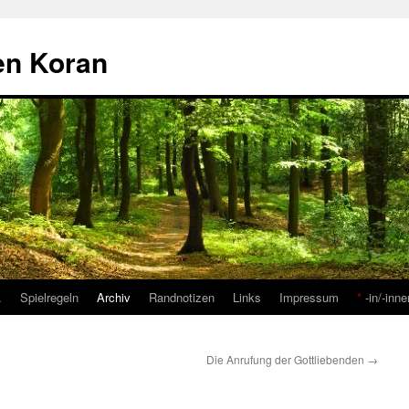
den Koran
…
Spielregeln
Archiv
Randnotizen
Links
Impressum
*
-in/-inne
Die Anrufung der Gottliebenden
→