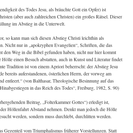
digkeit des Todes Jesu, als bräuchte Gott ein Opfer) ist
isten (aber auch zahlreichen Christen) ein großes Rätsel. Dieser
füllung im Abstieg in die Unterwelt.
or, so kann man sich diesen Abstieg Christi leichthin als
n. Nicht nur in „apokryphen Evangelien“, Schriften, die das
cht den Weg in die Bibel gefunden haben, nicht nur hier kommt
r Hölle einen Besuch abstatten, auch in Kunst und Literatur findet
te Tradition ist von einem Apriori beherrscht: der Abstieg Jesu
de bereits auferstandenen, österlichen Herrn, der vorweg am
nd entleert.“ (von Balthasar, Theologische Besinnung auf das
„Hinabgestiegen in das Reich des Todes“, Freiburg, 1982, S. 90)
rhergehenden Beitrag, „Folterkammer Gottes“) erledigt ist,
der Höllenfahrt Abstand nehmen. Denkt man jedoch die Hölle
 besucht werden, sondern muss durchlebt, durchlitten werden.
as Gegenteil vom Triumphalismus früherer Vorstellungen. Statt