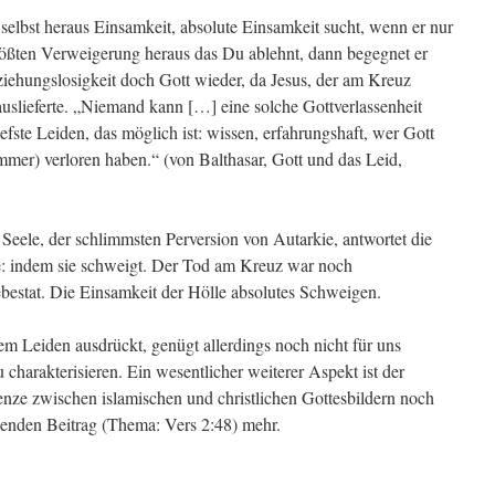
selbst heraus Einsamkeit, absolute Einsamkeit sucht, wenn er nur
größten Verweigerung heraus das Du ablehnt, dann begegnet er
eziehungslosigkeit doch Gott wieder, da Jesus, der am Kreuz
auslieferte. „Niemand kann […] eine solche Gottverlassenheit
iefste Leiden, das möglich ist: wissen, erfahrungshaft, wer Gott
immer) verloren haben.“ (von Balthasar, Gott und das Leid,
Seele, der schlimmsten Perversion von Autarkie, antwortet die
se: indem sie schweigt. Der Tod am Kreuz war noch
estat. Die Einsamkeit der Hölle absolutes Schweigen.
esem Leiden ausdrückt, genügt allerdings noch nicht für uns
 charakterisieren. Ein wesentlicher weiterer Aspekt ist der
enze zwischen islamischen und christlichen Gottesbildern noch
genden Beitrag (Thema: Vers 2:48) mehr.