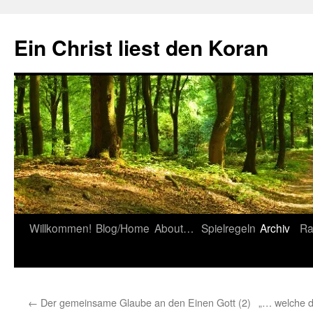
Zum
Inhalt
Ein Christ liest den Koran
springen
Willkommen!
Blog/Home
About…
Spielregeln
Archiv
Ra
←
Der gemeinsame Glaube an den Einen Gott (2)
„… welche di