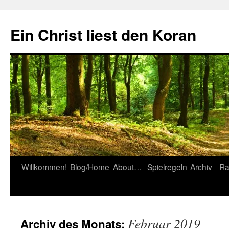
Zum
Inhalt
Ein Christ liest den Koran
springen
Willkommen!
Blog/Home
About…
Spielregeln
Archiv
Ra
Februar 2019
Archiv des Monats: