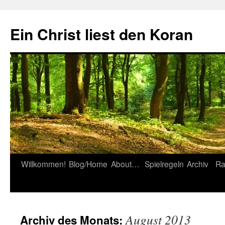
Zum
Inhalt
Ein Christ liest den Koran
springen
Willkommen!
Blog/Home
About…
Spielregeln
Archiv
Ra
August 2013
Archiv des Monats: