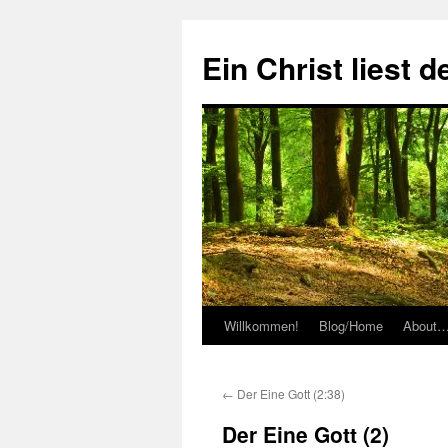
Zum
Inhalt
Ein Christ liest 
springen
Willkommen!
Blog/Home
About
←
Der Eine Gott (2:38)
Der Eine Gott (2)