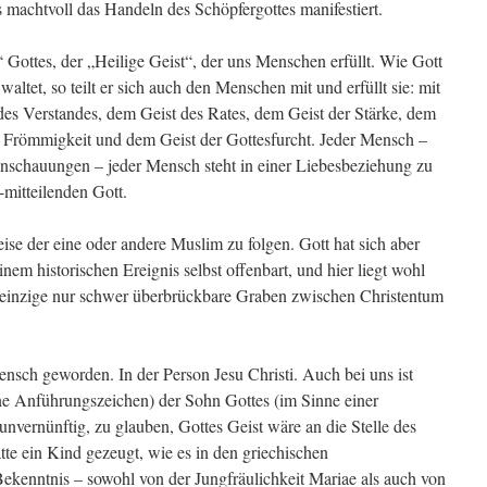
ts machtvoll das Handeln des Schöpfergottes manifestiert.
“ Gottes, der „Heilige Geist“, der uns Menschen erfüllt. Wie Gott
ltet, so teilt er sich auch den Menschen mit und erfüllt sie: mit
des Verstandes, dem Geist des Rates, dem Geist der Stärke, dem
r Frömmigkeit und dem Geist der Gottesfurcht. Jeder Mensch –
anschauungen – jeder Mensch steht in einer Liebesbeziehung zu
-mitteilenden Gott.
se der eine oder andere Muslim zu folgen. Gott hat sich aber
inem historischen Ereignis selbst offenbart, und hier liegt wohl
h einzige nur schwer überbrückbare Graben zwischen Christentum
ensch geworden. In der Person Jesu Christi. Auch bei uns ist
hne Anführungszeichen) der Sohn Gottes (im Sinne einer
unvernünftig, zu glauben, Gottes Geist wäre an die Stelle des
te ein Kind gezeugt, wie es in den griechischen
kenntnis – sowohl von der Jungfräulichkeit Mariae als auch von