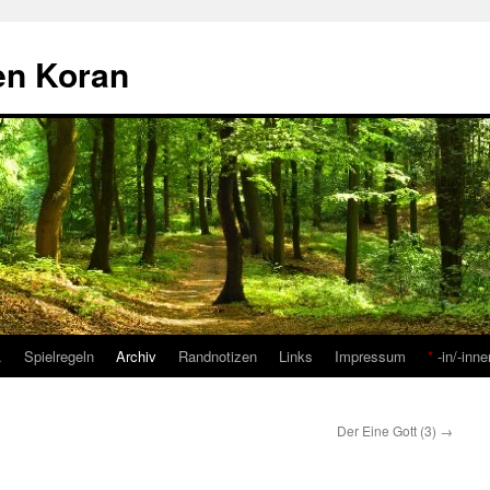
den Koran
…
Spielregeln
Archiv
Randnotizen
Links
Impressum
*
-in/-inne
Der Eine Gott (3)
→