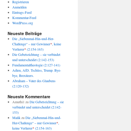
Registrieren
Anmelden
Eintrags-Feed
Kommentar-Feed
WordPress.org
Neueste Beiträge
Die „Siebenmal-Hin-und-Her-
Challenge“ – nur Gewinner
*
, keine
Verlierer
*
(2:154-163)
Die Gebetsrichtung – sie verbindet
und unterscheidet (2:142-153)
Fundamentaltheologie (2:127-141)
Adieu, AfD. Tschüss, Trump. Bye-
bye, Brexiteers.
Abraham – Vater des Glaubens
(2:120-132)
Neueste Kommentare
Amuthi1
zu
Die Gebetsrichtung – sie
verbindet und unterscheidet (2:142-
153)
Malik
zu
Die „Siebenmal-Hin-und-
Her-Challenge“ – nur Gewinner
*
,
keine Verlierer
*
(2:154-163)