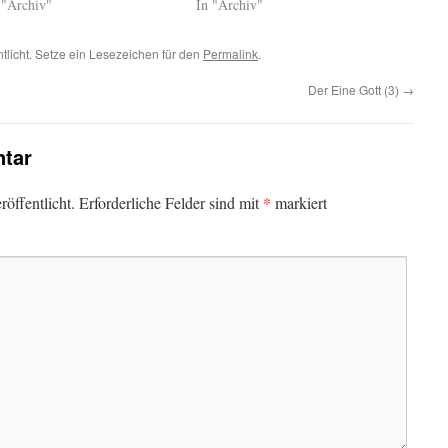
 "Archiv"
In "Archiv"
ntlicht. Setze ein Lesezeichen für den
Permalink
.
Der Eine Gott (3)
→
tar
*
öffentlicht.
Erforderliche Felder sind mit
markiert