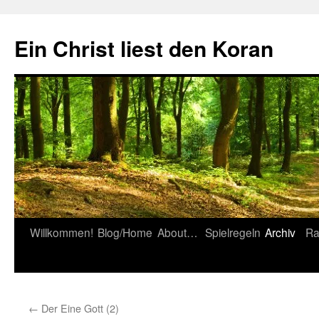
Zum
Inhalt
Ein Christ liest den Koran
springen
Willkommen!
Blog/Home
About…
Spielregeln
Archiv
Ra
←
Der Eine Gott (2)