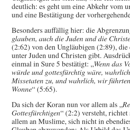
deutlich: es geht um eine Abkehr vom 
und eine Bestätigung der vorhergehend
Besonders auffällig hier: die Abgrenzung
glauben, auch die Juden und die Christ
(2:62) von den Ungläubigen (2:89), die
unter Juden und Christen gibt. Ausdrüc
einmal in Sure 5 bestätigt: „
Wenn das Vo
würde und gottesfürchtig wäre, wahrlich
Missetaten zu, und wahrlich, wir führten
Wonne
“ (5:65).
Da sich der Koran nun vor allem als „
Re
Gottesfürchtigen
“ (2:2) versteht, richt
allem an Muslime, sich nicht in ebendi
Glauben abzuwenden: Als Urbild des Un