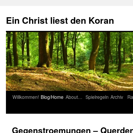
Zum
Inhalt
Ein Christ liest den Koran
springen
Willkommen!
Blog/Home
About…
Spielregeln
Archiv
Ra
Gegenstroemungen – Querden